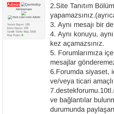
2.Site Tanıtım Bölüm
Admin
Administrator
yapamazsınız.(ayrıca 
3. Aynı mesajı bir d
Yorum Sayısı: 195
Konu Sayısı: 158
Üyelik Tarihi: May 2008
4. Aynı konuyu, aynı 
Rep Puanı:
5
kez açamazsınız.
5. Forumlarımıza içer
mesajlar gönderemez
6.Forumda siyaset, i
ve/veya ticari amaçlı 
7.destekforumu.10tl.
ve bağlantılar bulu
durumunda paylaşan k