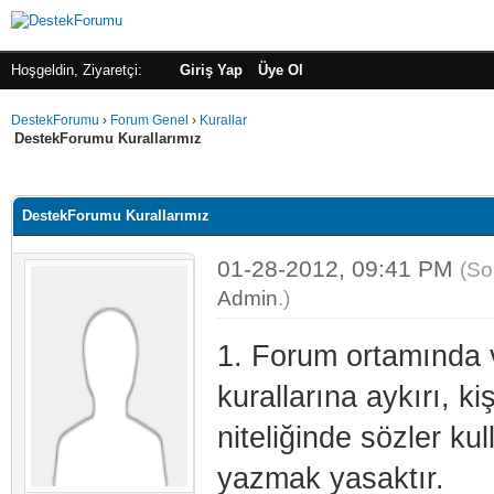
Hoşgeldin, Ziyaretçi:
Giriş Yap
Üye Ol
DestekForumu
›
Forum Genel
›
Kurallar
DestekForumu Kurallarımız
alama: 3.75
DestekForumu Kurallarımız
01-28-2012, 09:41 PM
(So
Admin
.)
1. Forum ortamında 
kurallarına aykırı, k
niteliğinde sözler ku
yazmak yasaktır.