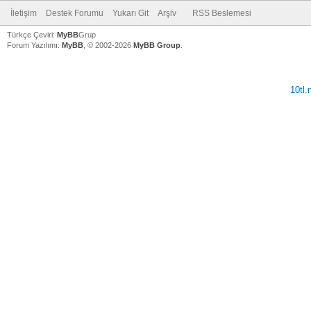
İletişim
Destek Forumu
Yukarı Git
Arşiv
RSS Beslemesi
Türkçe Çeviri:
MyBB
Grup
Forum Yazılımı:
MyBB
, © 2002-2026
MyBB Group
.
10tl
V
V
V