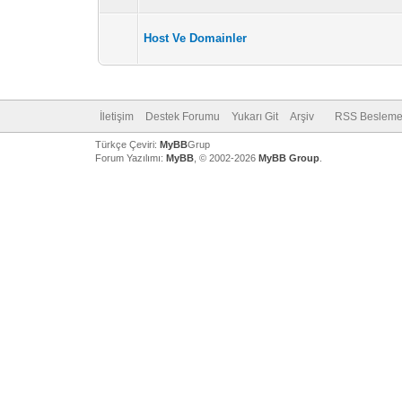
Host Ve Domainler
İletişim
Destek Forumu
Yukarı Git
Arşiv
RSS Besleme
Türkçe Çeviri:
MyBB
Grup
Forum Yazılımı:
MyBB
, © 2002-2026
MyBB Group
.