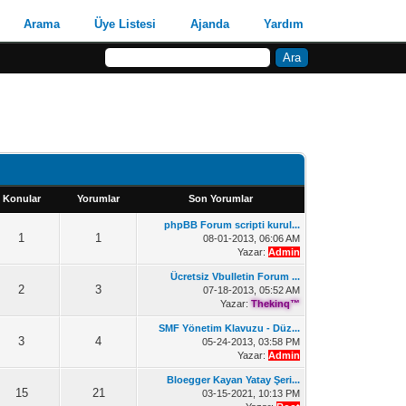
Arama
Üye Listesi
Ajanda
Yardım
Konular
Yorumlar
Son Yorumlar
phpBB Forum scripti kurul...
1
1
08-01-2013, 06:06 AM
Yazar:
Admin
Ücretsiz Vbulletin Forum ...
2
3
07-18-2013, 05:52 AM
Yazar:
Thekinq™
SMF Yönetim Klavuzu - Düz...
3
4
05-24-2013, 03:58 PM
Yazar:
Admin
Bloegger Kayan Yatay Şeri...
15
21
03-15-2021, 10:13 PM