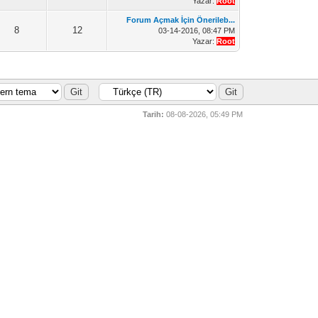
Yazar:
Root
Forum Açmak İçin Önerileb...
8
12
03-14-2016, 08:47 PM
Yazar:
Root
Tarih:
08-08-2026, 05:49 PM