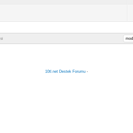
si
10tl.net Destek Forumu
-
Vidinli.net Shopping Platform
Vidinli.net Shopping Platform
Vidinli.net Shopping Platform