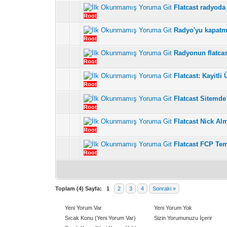
Flatcast radyoda 
5 üzerinden 4 Oy - Top
1
Root
Radyo'yu kapatm
5 üzerinden 5 Oy - Top
1
Root
Radyonun flatca
5 üzerinden 4 Oy - Topl
1
Root
Flatcast: Kayitli
5 üzerinden 4 Oy - To
1
Root
Flatcast Sitemde 
5 üzerinden 4 Oy - To
1
Root
Flatcast Nick Al
5 üzerinden 5 Oy - Topl
1
Root
Flatcast FCP Te
5 üzerinden 3 Oy - Topla
1
Root
Toplam (4) Sayfa:
1
2
3
4
Sonraki »
Yeni Yorum Var
Yeni Yorum Yok
Sıcak Konu (Yeni Yorum Var)
Sizin Yorumunuzu İçerir