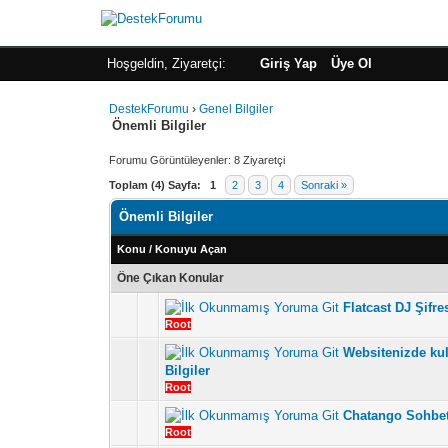
Hoşgeldin, Ziyaretçi:
Giriş Yap
Üye Ol
DestekForumu
›
Genel Bilgiler
Önemli Bilgiler
Forumu Görüntüleyenler: 8 Ziyaretçi
Toplam (4) Sayfa:
1
2
3
4
Sonraki »
Önemli Bilgiler
Konu
/
Konuyu Açan
Öne Çıkan Konular
Flatcast DJ Şifr
5 üzerinden 4 Oy - To
1
Root
Websitenizde kull
5 üzerinden 4 Oy - To
1
Bilgiler
Root
Chatango Sohbe
5 üzerinden 7 Oy - Topl
1
Root