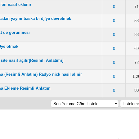
fon nasıl eklenir
lam Ortalama 3 Oy Verilmiş
2
3
4
5
0
71
adan yayını baska bi dj'ye devretmek
lam Ortalama 3 Oy Verilmiş
2
3
4
5
0
53
st de görünmesi
am Ortalama 2.5 Oy Verilmiş
2
3
4
5
0
83
 Üye olmak
plam Ortalama 3.5 Oy Verilmiş
2
3
4
5
0
69
site nasıl açılır[Resimli Anlatımı]
plam Ortalama 3.5 Oy Verilmiş
2
3
4
5
0
72
ma (Resimli Anlatım) Radyo nick nasil alinir
am Ortalama 3.2 Oy Verilmiş
2
3
4
5
0
1,2
ma Ekleme Resimli Anlatım
m Ortalama 1.67 Oy Verilmiş
2
3
4
5
0
80