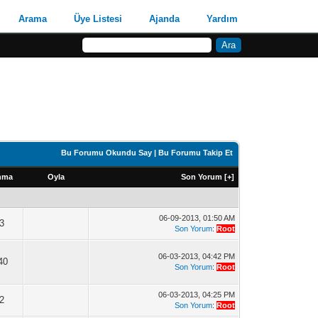
Arama
Üye Listesi
Ajanda
Yardım
Bu Forumu Okundu Say
|
Bu Forumu Takip Et
nma
Oyla
Son Yorum
[
+
]
06-09-2013, 01:50 AM
3
Son Yorum
:
Root
06-03-2013, 04:42 PM
40
Son Yorum
:
Root
06-03-2013, 04:25 PM
2
Son Yorum
:
Root