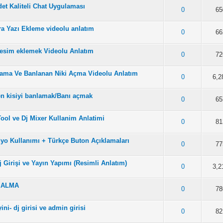
det Kaliteli Chat Uygulaması
lam Ortalama 3 Oy Verilmiş
2
3
4
5
0
65
ra Yazı Ekleme videolu anlatım
lam Ortalama 3 Oy Verilmiş
2
3
4
5
0
66
resim eklemek Videolu Anlatım
lam Ortalama 3 Oy Verilmiş
2
3
4
5
0
72
nlama Ve Banlanan Niki Açma Videolu Anlatım
am Ortalama 3.14 Oy Verilmiş
2
3
4
5
0
6,2
en kisiyi banlamak/Banı açmak
m Ortalama 2.33 Oy Verilmiş
2
3
4
5
0
65
Tool ve Dj Mixer Kullanim Anlatimi
lam Ortalama 3 Oy Verilmiş
2
3
4
5
0
81
yo Kullanımı + Türkçe Buton Açıklamaları
am Ortalama 3.25 Oy Verilmiş
2
3
4
5
0
77
j Girişi ve Yayın Yapımı (Resimli Anlatım)
m Ortalama 2.4 Oy Verilmiş
2
3
4
5
0
3,2
 ALMA
lam Ortalama 3 Oy Verilmiş
2
3
4
5
0
78
ini- dj girisi ve admin girisi
am Ortalama 3.17 Oy Verilmiş
2
3
4
5
0
82