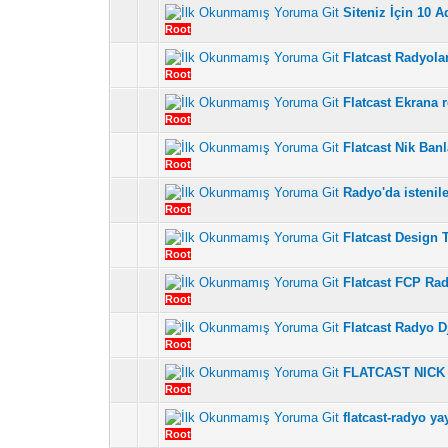
Siteniz İçin 10 A
5 üzerinden 5 Oy - Top
1
Root
Flatcast Radyola
5 üzerinden 3 Oy - Top
1
Root
Flatcast Ekrana 
5 üzerinden 5 Oy - Top
1
Root
Flatcast Nik Ba
5 üzerinden 7 Oy - Topl
1
Root
Radyo'da istenil
5 üzerinden 3 Oy - Topla
1
Root
Flatcast Design 
5 üzerinden 4 Oy - Top
1
Root
Flatcast FCP Rad
5 üzerinden 4 Oy - Topl
1
Root
Flatcast Radyo D
5 üzerinden 5 Oy - Topla
1
Root
FLATCAST NICK
5 üzerinden 4 Oy - Top
1
Root
flatcast-radyo yay
5 üzerinden 6 Oy - Topl
1
Root