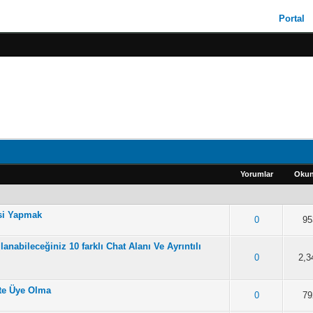
Portal
Yorumlar
Oku
esi Yapmak
plam Ortalama 3.5 Oy Verilmiş
2
3
4
5
0
95
anabileceğiniz 10 farklı Chat Alanı Ve Ayrıntılı
plam Ortalama 3.5 Oy Verilmiş
2
3
4
5
0
2,3
te Üye Olma
am Ortalama 2.86 Oy Verilmiş
2
3
4
5
0
79